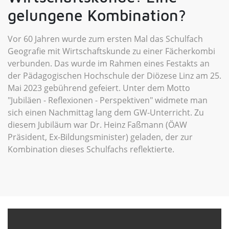
gelungene Kombination?
Vor 60 Jahren wurde zum ersten Mal das Schulfach
Geografie mit Wirtschaftskunde zu einer Fächerkombi
verbunden. Das wurde im Rahmen eines Festakts an
der Pädagogischen Hochschule der Diözese Linz am 25.
Mai 2023 gebührend gefeiert. Unter dem Motto
"Jubiläen - Reflexionen - Perspektiven" widmete man
sich einen Nachmittag lang dem GW-Unterricht. Zu
diesem Jubiläum war Dr. Heinz Faßmann (ÖAW
Präsident, Ex-Bildungsminister) geladen, der zur
Kombination dieses Schulfachs reflektierte.