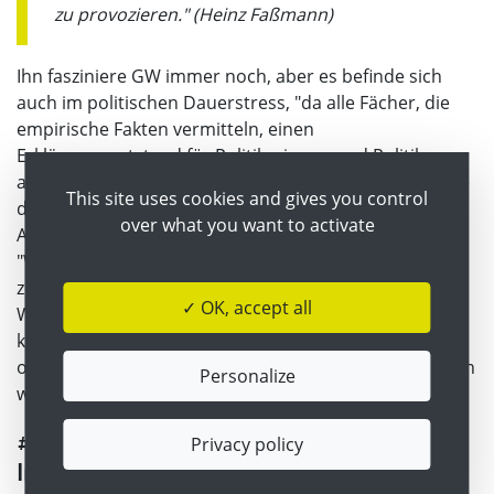
zu provozieren." (Heinz Faßmann)
Ihn fasziniere GW immer noch, aber es befinde sich
auch im politischen Dauerstress, "da alle Fächer, die
empirische Fakten vermitteln, einen
Erklärungsnotstand für Politikerinnen und Politiker
aufweisen: Warum gibt es diese Fächer noch, wenn die
This site uses cookies and gives you control
digitale Welt alles an Informationen bereit stellt?" Die
over what you want to activate
Antwort darauf sei laut Faßmann immer die gleiche:
"Wir müssen verstehen, wie Beobachtungen
zusammen hängen. Wir brauchen theoretisches
✓ OK, accept all
Wissen, um die Vielzahl an Fakten einordnen zu
können. Ohne Einbindung in ein größeres Ganzes und
ohne ein konzeptionelles Gerüst im Hintergrund gehen
Personalize
wir in dieser Informationsflut hilflos unter."
#edustories | Heinz Faßmann im
Privacy policy
Interview