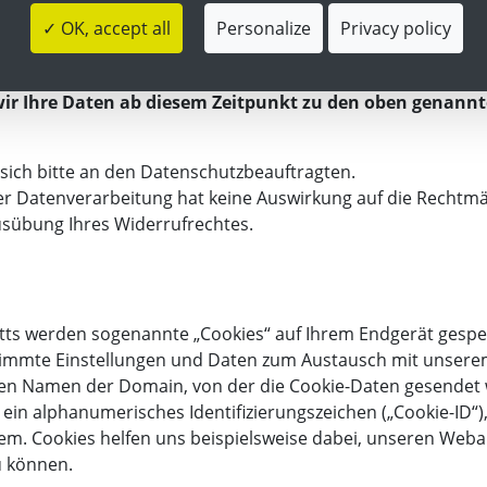
✓ OK, accept all
Personalize
Privacy policy
Daten auf Ihrer Einwilligung basiert, können Sie diese j
 wir Ihre Daten ab diesem Zeitpunkt zu den oben genan
sich bitte an den Datenschutzbeauftragten.
der Datenverarbeitung hat keine Auswirkung auf die Rechtmä
usübung Ihres Widerrufrechtes.
tts werden sogenannte „Cookies“ auf Ihrem Endgerät gespei
stimmte Einstellungen und Daten zum Austausch mit unser
 den Namen der Domain, von der die Cookie-Daten gesendet
ein alphanumerisches Identifizierungszeichen („Cookie-ID“),
em. Cookies helfen uns beispielsweise dabei, unseren Weba
u können.