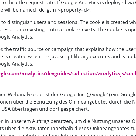
to throttle request rate. If Google Analytics is deployed vi
ie will be named _dc_gtm_<property-id>.
to distinguish users and sessions. The cookie is created whe
tes and no existing __utma cookies exists. The cookie is up
ogle Analytics.
s the traffic source or campaign that explains how the user
e is created when the javascript library executes and is upd
ogle Analytics.
ogle.com/analytics/devguides/collection/analyticsjs/coo
inen Webanalysedienst der Google Inc. („Google“) ein. Goog
ionen über die Benutzung des Onlineangebotes durch die N
n USA übertragen und dort gespeichert.
en in unserem Auftrag benutzen, um die Nutzung unseres O
s über die Aktivitäten innerhalb dieses Onlineangebotes
s Onlineangebotes und der Internetnutzung verbundene Di