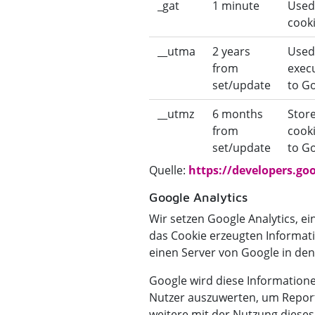
_gat
1 minute
Used 
cook
__utma
2 years
Used 
from
execu
set/update
to Go
__utmz
6 months
Store
from
cooki
set/update
to Go
Quelle:
https://developers.go
Google Analytics
Wir setzen Google Analytics, e
das Cookie erzeugten Informat
einen Server von Google in de
Google wird diese Information
Nutzer auszuwerten, um Report
weitere mit der Nutzung diese