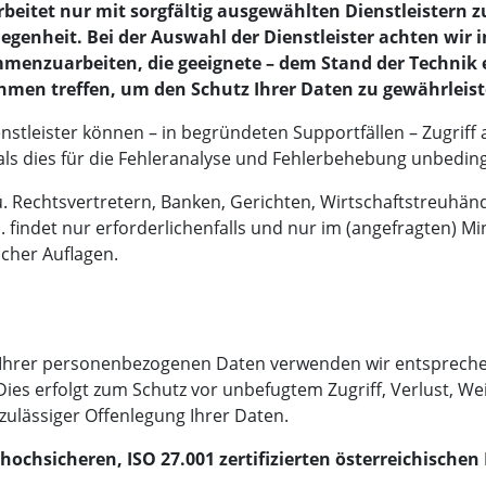
eitet nur mit sorgfältig ausgewählten Dienstleistern 
iegenheit. Bei der Auswahl der Dienstleister achten wir
enzuarbeiten, die geeignete – dem Stand der Technik 
men treffen, um den Schutz Ihrer Daten zu gewährleist
ienstleister können – in begründeten Supportfällen – Zugri
als dies für die Fehleranalyse und Fehlerbehebung unbedingt
. Rechtsvertretern, Banken, Gerichten, Wirtschaftstreuhän
 findet nur erforderlichenfalls und nur im (angefragten) M
licher Auflagen.
 Ihrer personenbezogenen Daten verwenden wir entspreche
 Dies erfolgt zum Schutz vor unbefugtem Zugriff, Verlust, W
ulässiger Offenlegung Ihrer Daten.
hochsicheren, ISO 27.001 zertifizierten österreichische