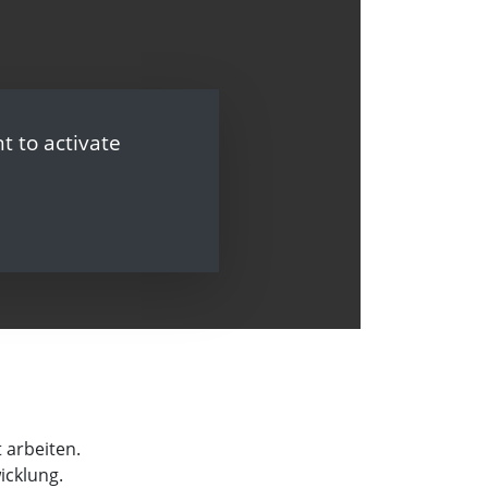
t to activate
 arbeiten.
icklung.