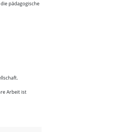
v die pädagogische
llschaft.
e Arbeit ist