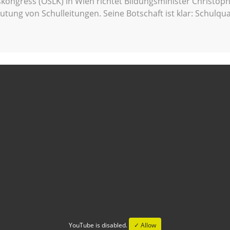
skongress (ÖSLK) in Wien richtet Bildungsminister Christo
utung von Schulleitungen. Seine Botschaft ist klar: Schulqua
YouTube is disabled.
✓ Allow