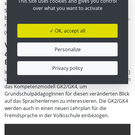
This site uses cookies and gives you control
sondern beurteilt wird, in welchem Ausmaß
over what you want to activate
SchülerInnen in der Lage sind, Redeanlässe zu
bewältigen, wie z.B. Fragen und Aussagen zu verstehen,
richtig darauf zu reagieren und selbst zu formulieren
✓ OK, accept all
(Carnevale/Felberbauer 2014).
Video Lecture zum veränderten Blick
Personalize
auf den kompetenzorientierten
Englischunterricht in der VS
Privacy policy
In folgender Video Lecture bieten Carla Carnevale (ÖSZ)
und Andrea Kulmhofer-Bommer (BIFIE) einen Einblick in
das Kompetenzmodell GK2/GK4, um
GrundschulpädagogInnen für diesen veränderten Blick
auf das Sprachenlernen zu interessieren. Die GK2/GK4
werden auch in einen neuen Lehrplan für die
Fremdsprache in der Volksschule einbezogen.