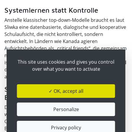
Systemlernen statt Kontrolle
Anstelle klassischer top-down-Modelle braucht es laut
Sliwka eine datenbasierte, dialogische und kooperative
Schulaufsicht, die nicht kontrolliert, sondern
entwickelt. In Ländern wie Kanada agieren
Aufsichtsbehörden als „critical friends“, die gemeinsam
mit Schulen Reflexionsräume schaffen. Entscheidend
This site uses cookies and gives you control
ist eine Kultur des Vertrauens, gemeinsame Werte und
over what you want to activate
die Fähigkeit, auf Systemebene zu lernen – mit Schulen
als professionellen Lerngemeinschaften.
Schulaufsicht als
✓ OK, accept all
Ermöglichungsstruktur
Damit Schulaufsicht zum echten Entwicklungsmotor
Personalize
wird, braucht es verlässliche Daten, pädagogische
Orientierung und aktive Netzwerke. Professionelle
Privacy policy
Beziehungsgestaltung, systemisches Denken und Mut