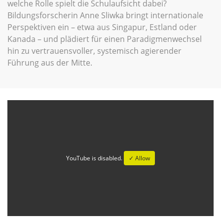
welche Rolle spielt die Schulaufsicht dabei?
Bildungsforscherin Anne Sliwka bringt internationale
Perspektiven ein – etwa aus Singapur, Estland oder
Kanada – und plädiert für einen Paradigmenwechsel
hin zu vertrauensvoller, systemisch agierender
Führung aus der Mitte.
YouTube is disabled.
✓ Allow