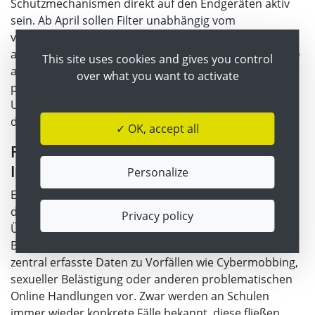
Schutzmechanismen direkt auf den Endgeräten aktiv
sein. Ab April sollen Filter unabhängig vom
verwendeten Netzwerk greifen und damit auch
außerhalb der Schule funktionieren. Ziel ist es, Zugriffe
This site uses cookies and gives you control
auf radikale, verstörende, sexistische oder
over what you want to activate
pornografische Inhalte zu blockieren. Die technische
Umsetzung erfolgt zentral und wird automatisiert auf
die Geräte übertragen.
✓ OK, accept all
Fehlender Überblick über
Internetvorfälle
Personalize
Ein aktueller Prüfbericht des Rechnungshofes zeigt,
dass es an Schulen bislang keinen systematischen
Privacy policy
Überblick über Internetgefahren gibt. Weder auf
Bundes noch auf Landesebene liegen verlässliche,
zentral erfasste Daten zu Vorfällen wie Cybermobbing,
sexueller Belästigung oder anderen problematischen
Online Handlungen vor. Zwar werden an Schulen
immer wieder konkrete Fälle bekannt, diese fließen