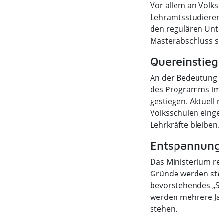
Vor allem an Volks
Lehramtsstudierend
den regulären Unte
Masterabschluss so
Quereinstieg
An der Bedeutung d
des Programms im J
gestiegen. Aktuell
Volksschulen eing
Lehrkräfte bleiben
Entspannung 
Das Ministerium re
Gründe werden stei
bevorstehendes „S
werden mehrere Ja
stehen.