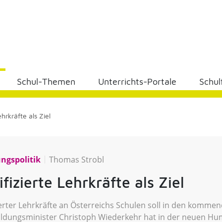
Schul-Themen
Unterrichts-Portale
Schul
hrkräfte als Ziel
ungspolitik
Thomas Strobl
fizierte Lehrkräfte als Ziel
zierter Lehrkräfte an Österreichs Schulen soll in den komme
 Bildungsminister Christoph Wiederkehr hat in der neuen H