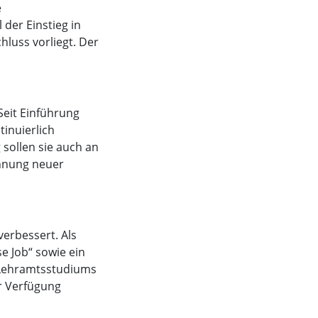
e
 der Einstieg in
luss vorliegt. Der
Seit Einführung
tinuierlich
 sollen sie auch an
innung neuer
erbessert. Als
e Job“ sowie ein
 Lehramtsstudiums
r Verfügung