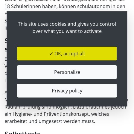
18 SchülerInnen haben, können schulautonom in den
Präsenzunterricht zurückkehren bzw. sind vom
Schichtbetrieb ausgenommen. Voraussetzung ist eine
This site uses cookies and gives you control
lückenlose Einhaltung der Hygienebestimmungen.
over what you want to activate
Schulveranstaltungen und
schulbezogene Veranstaltungen
✓ OK, accept all
Eintägige Schulveranstaltungen und schulbezogene
Veranstaltungen dürfen nun unter strikter Einhaltung
Personalize
der notwendigen Hygienebestimmungen und
Durchführung einer Risikoabwägung stattfinden.
Privacy policy
Auch praktische Übungen zur Verkehrs- und
Mobilitätserziehung sowie die Ablegung der freiwilligen
Radfahrprüfung sind möglich. Dazu braucht es jedoch
ein Hygiene- und Präventionskonzept, welches
erarbeitet und umgesetzt werden muss.
Selbsttests