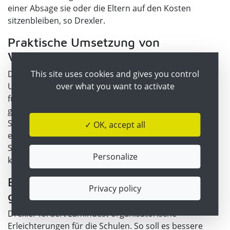
einer Absage sie oder die Eltern auf den Kosten
sitzenbleiben, so Drexler.
Praktische Umsetzung von
Veranstaltungen schwierig
This site uses cookies and gives you control
Dazu kommen Schwierigkeiten bei der praktischen
over what you want to activate
Umsetzung, Beispiel Skikurs: Nachdem auf den Pisten
für Schüler ab 12 Jahren 3G-Pflicht gilt, müssen nicht-
geimpfte bzw. nicht-genesene Schülerinnen und
Schüler bei einem fünftägigen Kurs zwischendurch
✓ OK, accept all
erneut testen gehen. Außerdem könne man für diese
Schüler nicht ohne weiteres eine Fünf-Tages-Karte
Personalize
kaufen.
Erleichterungen für Planbarkeit
Privacy policy
gefordert
Drexler fordert zumindest organisatorische
Erleichterungen für die Schulen. So soll es bessere