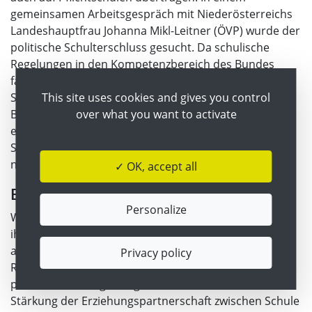
gemeinsamen Arbeitsgespräch mit Niederösterreichs
Landeshauptfrau Johanna Mikl-Leitner (ÖVP) wurde der
politische Schulterschluss gesucht. Da schulische
Regelungen in den Kompetenzbereich des Bundes
fallen, wäre eine gesetzliche Änderung im
This site uses cookies and gives you control
Schulunterrichtsgesetz notwendig. Im
over what you want to activate
Bildungsministerium arbeitet man bereits an einem
entsprechenden Vorschlag, der einen „stufenweisen
Sanktionsmechanismus“ ähnlich dem
niederösterreichischen Modell vorsehen soll.
✓ OK, accept all
Elternverantwortung im Fokus
Personalize
Wiederkehr betont: „Eltern tragen Verantwortung für
ihre Kinder. Ich erwarte, dass sie sich am Schulleben
auch beteiligen.“ Der Vorstoß ist zudem im
Privacy policy
Regierungsprogramm der aktuellen schwarz-rot-
pinken Bundesregierung verankert. Ziel ist eine
Stärkung der Erziehungspartnerschaft zwischen Schule