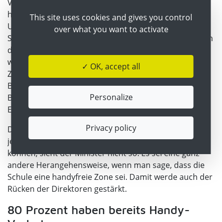
Verordnung erlassen, in der Schulen grundsätzlich zur
handyfreien Zone erklärt werden. Das gilt für den
This site uses cookies and gives you control
Unterricht ebenso wie für die Pausen. Wo die Handys,
over what you want to activate
Smartwatches und ähnliches verwahrt bleiben, können
die Schulen selbstständig entscheiden. Klar gestellt
werden soll aber in der Verordnung, dass beim
✓ OK, accept all
Zuwiderhandeln auch Sanktionen seitens der
Bildungseinrichtung verhängt werden können. Als
Personalize
Beispiele nannte Wiederkehr Klassenbuch-
Eintragungen oder die Vorladung von Eltern.
Privacy policy
Dass sich real letztlich nicht viel ändert, da ja Schulen
jetzt schon entsprechende Regelungen aufstellen
können, sieht der Minister nicht so. Es sei eine ganz
andere Herangehensweise, wenn man sage, dass die
Schule eine handyfreie Zone sei. Damit werde auch der
Rücken der Direktoren gestärkt.
80 Prozent haben bereits Handy-