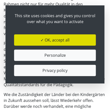
Rahmen nicht nur für mehr Qualität in den
Kindergärten wichtig sei, sondern auch für das
This site uses cookies and gives you control
dringend gesuchte Personal. Der Bund bildet derzeit
over what you want to activate
nur die Elementarpädagog:innen aus, die in der Regel
für die Gruppenführung in Kindergarten oder Krippe
verantwortlich sind.
✓ OK, accept all
Für das Assistenzpersonal geben hingegen die Länder
die Regeln vor
– mit dem Effekt, dass eine
Personalize
Kindergartenassistentin mit einer Ausbildung in der
Steiermark wegen unterschiedlicher Standards nicht
einmal im benachbarten K
ärnten arbeiten kann.
Privacy policy
Wiederkehr fordert daher einheitliche Berufsgruppen,
Mindestanforderungen für die Ausbildungen und klare
Qualitätsstandards für die Pädagogik.
Wie die Zuständigkeit der Länder bei den Kindergärten
in Zukunft aussehen soll, lässt Wiederkehr offen.
Darüber werde noch verhandelt, eine mögliche