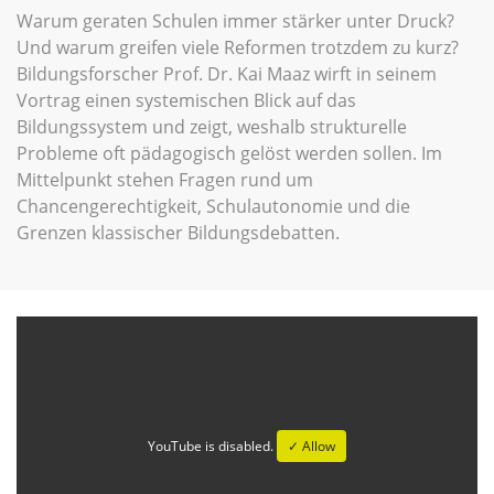
Warum geraten Schulen immer stärker unter Druck?
Und warum greifen viele Reformen trotzdem zu kurz?
Bildungsforscher Prof. Dr. Kai Maaz wirft in seinem
Vortrag einen systemischen Blick auf das
Bildungssystem und zeigt, weshalb strukturelle
Probleme oft pädagogisch gelöst werden sollen. Im
Mittelpunkt stehen Fragen rund um
Chancengerechtigkeit, Schulautonomie und die
Grenzen klassischer Bildungsdebatten.
YouTube is disabled.
✓ Allow