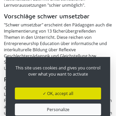
Lernvoraussetzungen "schier unmöglich".
Vorschläge schwer umsetzbar
"Schwer umsetzbar" erscheint den Pädagogen auch die
Implementierung von 13 fächerübergreifenden
Themen in den Unterricht. Diese reichen von
Entrepreneurship Education über informatische und
interkulturelle Bildung über Reflexive
Geschlechterpädagogik und Gleichstellung bzw.
Sexualpädagogik bis zu Verkehrsbildung und
This site uses cookies and gives you control
Umweltbildung für nachhaltige Entwicklung.
over what you want to activate
Praxisferne Formulierungen
Ganz generell fragen sich die Pflichtschul-
✓ OK, accept all
Lehrervertreter nach dem Praxisbezug mancher
Formulierungen im Lehrplan: Dort heißt es etwa zu den
allgemeinen didaktischen Grundsätzen: "Lehrerinnen
Personalize
und Lehrer verstehen es als ihre Aufgabe, Schülerinnen