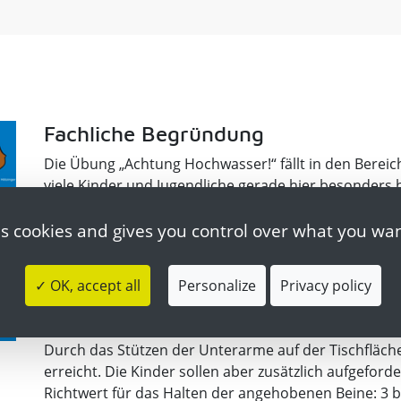
Fachliche Begründung
Die Übung „Achtung Hochwasser!“ fällt in den Bereich
viele Kinder und Jugendliche gerade hier besonders h
es cookies and gives you control over what you wan
Zielstellung
Kräftigung der Bauch- und Armmuskulatur durch is
✓ OK, accept all
Personalize
Privacy policy
Durchführung
Durch das Stützen der Unterarme auf der Tischfläche
erreicht. Die Kinder sollen aber zusätzlich aufgefor
Richtwert für das Halten der angehobenen Beine: 3 b