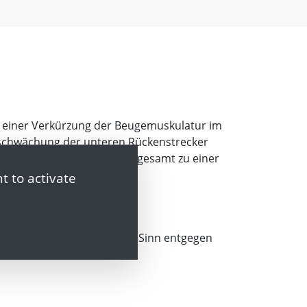
u einer Verkürzung der Beugemuskulatur im
Abschwächung der unteren Rückenstrecker
ch vorne, was wiederum insgesamt zu einer
 kann.
t to activate
hlstellung im dargestellten Sinn entgegen
 und Rückenschmerzen