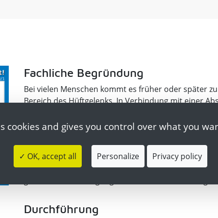
Fachliche Begründung
Bei vielen Menschen kommt es früher oder später z
Bereich des Hüftgelenks. In Verbindung mit einer 
(Gegenseite) bewirkt das ein Kippen des Beckens na
schlechten Haltung und zu Rückenschmerzen führen
es cookies and gives you control over what you wan
Zielstellung
✓ OK, accept all
Personalize
Privacy policy
Mit der Übung „Bergsteiger“ wird einer möglichen Fe
gewirkt; zur Vorbeugung einer schlechten Haltung
Durchführung