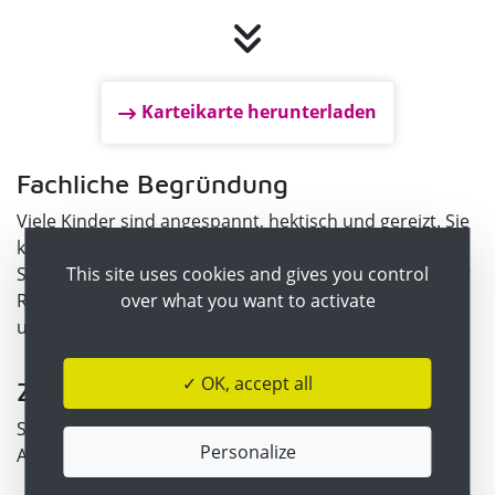
Karteikarte herunterladen
Fachliche Begründung
Viele Kinder sind angespannt, hektisch und gereizt. Sie
kommen schwer zur Ruhe. Ihre Atmung und
Selbstwahrnehmung sind oberflächlich. Um zu innerer
This site uses cookies and gives you control
Ruhe zu kommen, sollen sie lernen, bewusst zu atmen
over what you want to activate
und sich zu entspannen.
✓ OK, accept all
Zielstellung
Steigerung der Selbstwahrnehmung, bewusste
Personalize
Atmung, Tiefenentspannung;