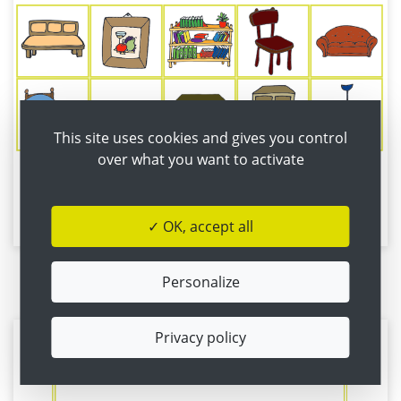
This site uses cookies and gives you control
over what you want to activate
Pairs (Bild - Bild)
✓ OK, accept all
Personalize
Flashcards
Privacy policy