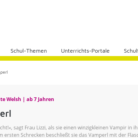
Schul-Themen
Unterrichts-Portale
Schul
perl
te Welsh
ab 7 Jahren
erl
icht!«, sagt Frau Lizzi, als sie einen winzigkleinen Vampir in
 ersten Schrecken beschließt sie das Vamperl mit der Flas