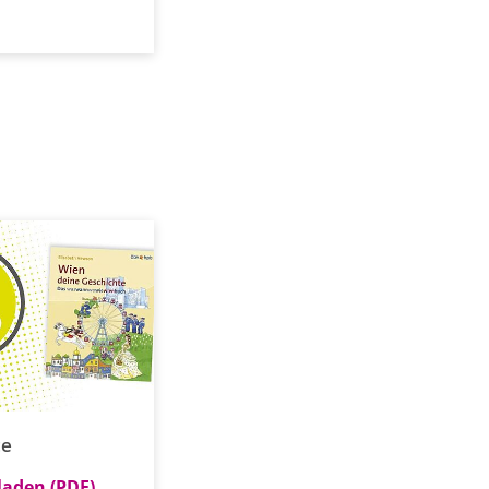
te
laden (PDF)