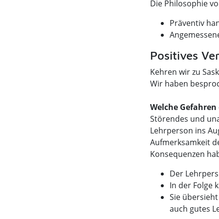
Die Philosophie v
Präventiv ha
Angemessene
Positives Ve
Kehren wir zu Sask
Wir haben besproch
Welche Gefahren 
Störendes und unan
Lehrperson ins Auge
Aufmerksamkeit de
Konsequenzen ha
Der Lehrpers
In der Folge 
Sie übersieht
auch gutes L