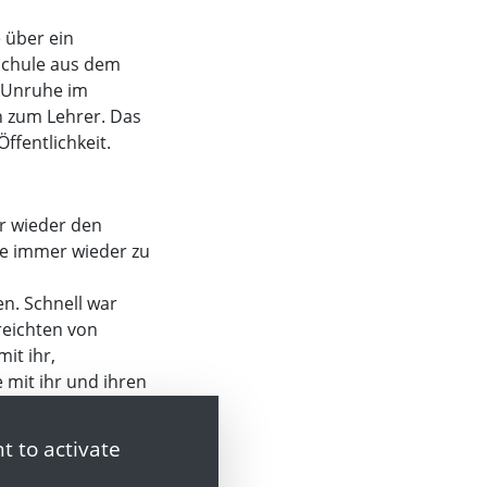
 über ein
Schule aus dem
r Unruhe im
n zum Lehrer. Das
ffentlichkeit.
er wieder den
te immer wieder zu
n. Schnell war
reichten von
it ihr,
 mit ihr und ihren
t to activate
und jede Lehrperson
n nicht halten.