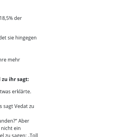
 18,5% der
det sie hingegen
ahre mehr
zu ihr sagt:
twas erklärte.
s sagt Vedat zu
funden?“ Aber
 nicht ein
 zu sagen: „Toll