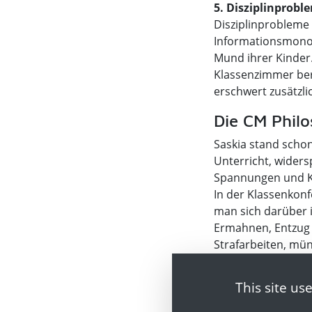
5. Disziplinprobl
Disziplinprobleme 
Informationsmonop
Mund ihrer Kinder.
Klassenzimmer beri
erschwert zusätzli
Die CM Philo
Saskia stand schon
Unterricht, widers
Spannungen und Ko
In der Klassenkonf
man sich darüber i
Ermahnen, Entzug v
Strafarbeiten, mün
Eltern.
This site us
Natürlich sind die
ein System abgestu