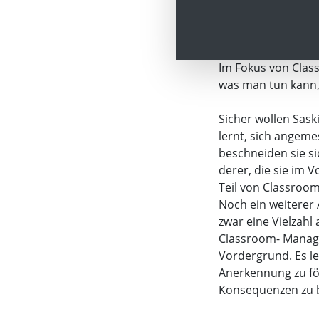
Dennoch: Alle Vors
nachdem Saskia ge
Im Fokus von Clas
was man tun kann,
Sicher wollen Saski
lernt, sich angem
beschneiden sie si
derer, die sie im V
Teil von Classro
Noch ein weiterer 
zwar eine Vielzahl
Classroom- Manage
Vordergrund. Es l
Anerkennung zu fö
Konsequenzen zu b