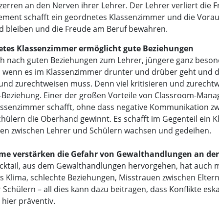
erren an den Nerven ihrer Lehrer. Der Lehrer verliert die 
ent schafft ein geordnetes Klassenzimmer und die Vorau
d bleiben und die Freude am Beruf bewahren.
dnetes Klassenzimmer ermöglicht gute Beziehungen
ch nach guten Beziehungen zum Lehrer, jüngere ganz besond
in, wenn es im Klassenzimmer drunter und drüber geht und 
nd zurechtweisen muss. Denn viel kritisieren und zurecht
r-Beziehung. Einer der großen Vorteile von Classroom-Manag
assenzimmer schafft, ohne dass negative Kommunikation z
ülern die Oberhand gewinnt. Es schafft im Gegenteil ein K
gen zwischen Lehrer und Schülern wachsen und gedeihen.
leme verstärken die Gefahr von Gewalthandlungen an der
ocktail, aus dem Gewalthandlungen hervorgehen, hat auch m
es Klima, schlechte Beziehungen, Misstrauen zwischen Elter
 Schülern – all dies kann dazu beitragen, dass Konflikte esk
hier präventiv.