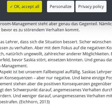
chläge dieser Lehrerkonferenz zielen einzig und allein darau
✓ OK, accept all
Personalize
Privacy policy
stört hat.
sroom-Management steht aber genau das Gegenteil. Nämlic
 bevor es zu störendem Verhalten kommt.
as Lehrer, dass sich die Situation bessert. Sicher wünschen 
essen zu verhalten. Aber mit dem Fokus auf die negativen 
ch, natürlich ungewollt, zahlreicher anderer Möglichkeiten. B
orfeld, bevor Saskia stört, einsetzen könnten. Und genau das 
om-Management.
Aspekt ist bei unserem Fallbeispiel auffällig. Saskias Lehrp
 an Konsequenzen – aber nur negative. Und keine einzige Posi
ment stehen aber die positiven Konsequenzen gegenüber 
egt den Schwerpunkt darauf, angemessenes Verhalten durc
rdern. Und weniger darauf, unangemessenes Verhalten mit
estrafen. (Eichhorn, 2013)