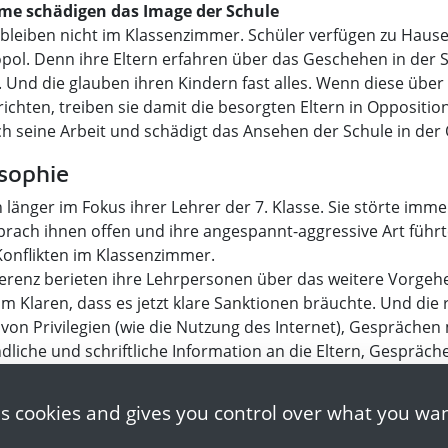
eme schädigen das Image der Schule
bleiben nicht im Klassenzimmer. Schüler verfügen zu Hause
ol. Denn ihre Eltern erfahren über das Geschehen in der 
 Und die glauben ihren Kindern fast alles. Wenn diese übe
chten, treiben sie damit die besorgten Eltern in Oppositio
ch seine Arbeit und schädigt das Ansehen der Schule in der Ö
sophie
 länger im Fokus ihrer Lehrer der 7. Klasse. Sie störte imm
prach ihnen offen und ihre angespannt-aggressive Art führ
nflikten im Klassenzimmer.
erenz berieten ihre Lehrpersonen über das weitere Vorgehe
m Klaren, dass es jetzt klare Sanktionen bräuchte. Und die 
on Privilegien (wie die Nutzung des Internet), Gesprächen m
dliche und schriftliche Information an die Eltern, Gespräche
es cookies and gives you control over what you wan
se Vorschläge sinnvoll. Und natürlich braucht jede Schule 
fter Konsequenzen, wenn Schüler sich an vereinbarte Regel