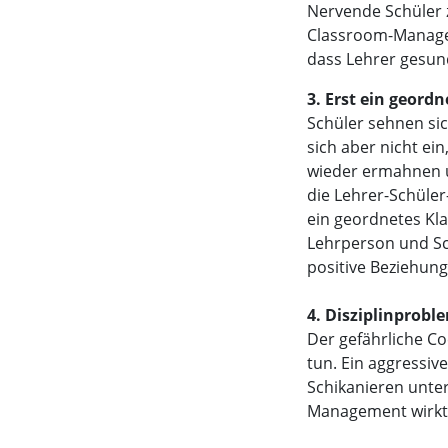
Nervende Schüler z
Classroom-Managem
dass Lehrer gesun
3. Erst ein geor
Schüler sehnen si
sich aber nicht e
wieder ermahnen u
die Lehrer-Schüle
ein geordnetes Kl
Lehrperson und Sch
positive Beziehun
4. Disziplinprob
Der gefährliche C
tun. Ein aggressiv
Schikanieren unter
Management wirkt 