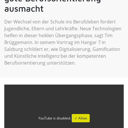
ausmacht
Der Wechsel von der Schule ins Berufsleben fordert
Jugendliche, Eltern und Lehrkräfte. Neue Technologien
helfen in dieser heiklen Übergangsphase, sagt Tim
Brüggemann. In seinem Vortrag im Hangar 7 in
Salzburg schildert er, wie Digitalisierung, Gamification
und Künstliche Intelligenz bei der kompetenten
Berufsorientierung unterstützen.
YouTube is disabled.
✓ Allow