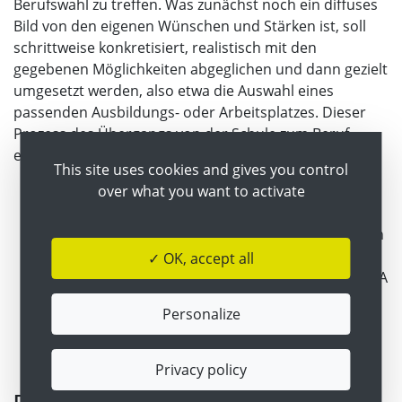
Berufswahl zu treffen. Was zunächst noch ein diffuses
Bild von den eigenen Wünschen und Stärken ist, soll
schrittweise konkretisiert, realistisch mit den
gegebenen Möglichkeiten abgeglichen und dann gezielt
umgesetzt werden, also etwa die Auswahl eines
passenden Ausbildungs- oder Arbeitsplatzes. Dieser
Prozess des Übergangs von der Schule zum Beruf
erfordert verschiedene Kompetenzen:
This site uses cookies and gives you control
over what you want to activate
Berufliches Selbstkonzept: Kenntnis der eigenen
Interessen und Fähigkeiten
Berufswahlsicherheit: Kenntnis der Möglichkeiten
am Ausbildungs- und Arbeitsmarkt
✓ OK, accept all
Flexibilität: Offenheit für Alternativen, wenn Plan A
nicht funktioniert
Personalize
Berufswahlengagement: Selbst aktiv suchen
Selbstwirksamkeit: Gefühl, die eigenen Wünsche
umsetzen zu können
Privacy policy
Digitale Unterstützung