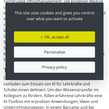
Fachgruppe Officemanagement. Die einzelnen Module
umfassen Themen wie technische Grundlagen,
This site uses cookies and gives you control
effizientes Prompting, verschiedene Anwendungen und
over what you want to activate
ethische Fragen. Geplant sind weitere Blöcke zu
rechtlichen und ökologischen Fragen oder dem
korrekten Einsatz in Unternehmen. Die Inhalte werden
laufend erweitert, um mit der rasanten Entwicklung
✓ OK, accept all
Schritt zu halten. Bei der Matura sollen die
Schülerinnen und Schüler ein Zertifikat erwerben
Personalize
können, um ihre Kompetenz für Studium oder Beruf zu
belegen.
Privacy policy
Toolbox mit erprobten Ideen
Darüber hinaus hat die HAK Steyr einen klaren
Leitfaden zum Einsatz von KI für Lehrkräfte und
Schüler:innen definiert. Um den Wissenstransfer im
Kollegium zu fördern, füllen erfahrene Lehrkräfte eine
KI-Toolbox mit erprobten Anwendungen, Ideen und
Unterrichtskonzepten. In einem Barcamp und bei