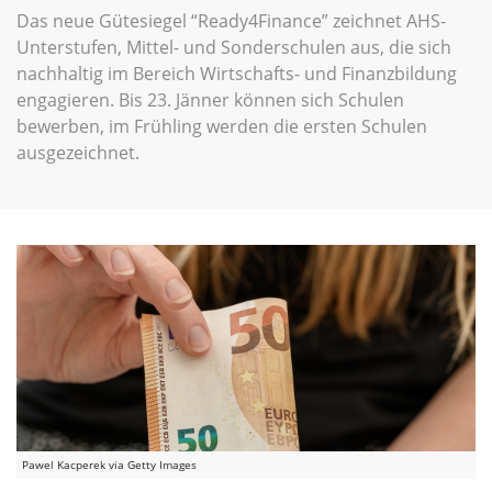
Das neue Gütesiegel “Ready4Finance” zeichnet AHS-
Unterstufen, Mittel- und Sonderschulen aus, die sich
nachhaltig im Bereich Wirtschafts- und Finanzbildung
engagieren. Bis 23. Jänner können sich Schulen
bewerben, im Frühling werden die ersten Schulen
ausgezeichnet.
Pawel Kacperek via Getty Images