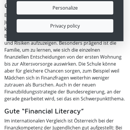
über Finanzwissen
Personalize
Eibinger-Miedl betonte das große Interesse der
Jugendlichen an Finanzbildung. Im digitalen Raum
Privacy policy
kommen sie immer früher mit Finanzprodukten in
Berührung. Daher sei es umso wichtiger, hier Chancen
und Risiken aufzuzeigen. Besonders prägend ist die
Familie, um zu lernen, wie sich die einzelnen
finanziellen Entscheidungen von der ersten Wohnung
bis zur Altersvorsorge auswirken. Die Schule könne
aber für gleichere Chancen sorgen, zum Beispiel weil
Mädchen sich in Finanzfragen weiterhin weniger
zutrauen als Burschen. Auch in der neuen
Finanzbildungsstrategie der Bundesregierung, an der
gerade gearbeitet wird, sei das ein Schwerpunktthema.
Gute “Financial Literacy”
Im internationalen Vergleich ist Österreich bei der
Finanzkompetenz der Jugendlichen gut aufgestellt: Bei