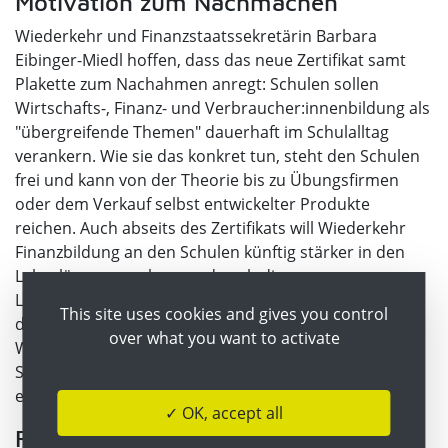
Motivation zum Nachmachen
Wiederkehr und Finanzstaatssekretärin Barbara
Eibinger-Miedl hoffen, dass das neue Zertifikat samt
Plakette zum Nachahmen anregt: Schulen sollen
Wirtschafts-, Finanz- und Verbraucher:innenbildung als
"übergreifende Themen" dauerhaft im Schulalltag
verankern. Wie sie das konkret tun, steht den Schulen
frei und kann von der Theorie bis zu Übungsfirmen
oder dem Verkauf selbst entwickelter Produkte
reichen. Auch abseits des Zertifikats will Wiederkehr
Finanzbildung an den Schulen künftig stärker in den
Lehrplänen verankern und auch die
Lehrer:innenausbildung entsprechend anpassen. Mit
This site uses cookies and gives you control
diesem Herbst wurde bereits an 50
over what you want to activate
Wirtschaftskundlichen Realgymnasien ein eigenes
Schulfach "Wirtschaft, Innovation und Nachhaltigkeit"
eingeführt.
✓ OK, accept all
Familiärer Hintergrund entscheidet