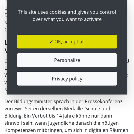
Parallel dazu wird der Informatikunterricht ausgebaut
und um den Bereich Künstliche Intelligenz erweitert.
This site uses cookies and gives you control
Dabei geht es nicht nur um technische Grundlagen,
over what you want to activate
sondern auch um gesellschaftliche Auswirkungen,
Chancen und Risiken digitaler Systeme.
Lehrplanreform als Gegenstück zum
✓ OK, accept all
Verbot
Personalize
Der Zusammenhang zwischen Social-Media-Verbot und
Lehrplanreform ist politisch bewusst hergestellt.
Während der Zugang für jüngere Kinder eingeschränkt
Privacy policy
wird, soll die Schule Jugendliche gezielt auf den
späteren Umgang mit digitalen Medien vorbereiten.
Der Bildungsminister sprach in der Pressekonferenz
von zwei Seiten derselben Medaille: Schutz und
Bildung. Ein Verbot bis 14 Jahre könne nur dann
sinnvoll sein, wenn Jugendliche danach die nötigen
Kompetenzen mitbringen, um sich in digitalen Räumen