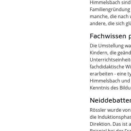
Himmelsbach sind v
Familiengründung 
manche, die nach 
andere, die sich g
Fachwissen 
Die Umstellung war
Kindern, die geän
Unterrichtseinheit
fachdidaktische W
erarbeiten - eine 
Himmelsbach und er
Kenntnis des Bild
Neiddebatte
Rössler wurde von
die Induktionspha
Direktion. Das is