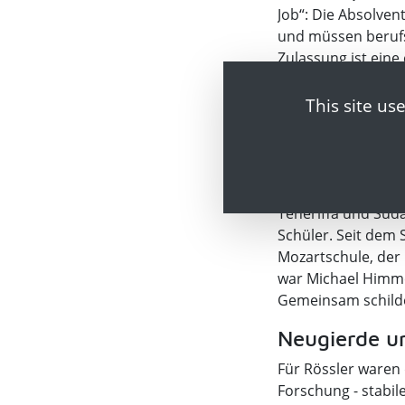
Job“: Die Absolve
und müssen berufs
Zulassung ist eine 
insgesamt 10.000 
Personen zertifzie
This site us
Verhalten vo
Eine, die diesen We
Verhaltensbiologin
Teneriffa und Süda
Schüler. Seit dem 
Mozartschule, der
war Michael Himmel
Gemeinsam schilde
Neugierde un
Für Rössler waren d
Forschung - stabi