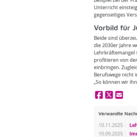
Beispiel bei der F
Unterricht einstei
gegenseitiges Vers
Vorbild für 
Beide sind überzeu
die 2030er Jahre w
Lehrkräftemangel s
profitieren von de
einbringen. Zuglei
Berufswege nicht 
„So können wir ihn
Verwandte Nachr
10.11.2025
Leh
10.09.2025
Imm