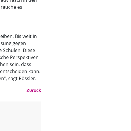
ativ rasch in den
brauche es
iben. Bis weit in
lösung gegen
e Schulen: Diese
ische Perspektiven
chen sein, dass
entscheiden kann.
n”, sagt Rössler.
Zurück