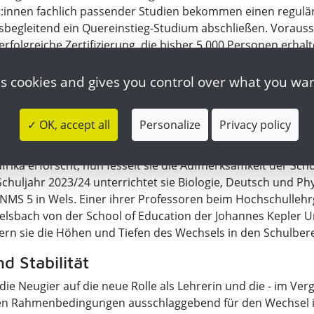
nt:innen fachlich passender Studien bekommen einen regulä
begleitend ein Quereinstieg-Studium abschließen. Vorauss
erfolgreiche Zertifizierung, die bisher 5.000 Personen erhal
Bewerbungen. Ab dem Schuljahr 2025/26 werden pro Jahr n
rt, der Fokus liegt auf Mangelfächer und Regionen mit dem 
es cookies and gives you control over what you wan
n Staren
✓ OK, accept all
Personalize
Privacy policy
g erfolgreich absolviert hat, ist Christiane Rössler: Sie hat a
 und Ornithologin jahrelang die Aufmerksamkeit von Staren
frika erforscht, nun fesselt sie die Aufmerksamkeit der Sc
Schuljahr 2023/24 unterrichtet sie Biologie, Deutsch und Ph
 NMS 5 in Wels. Einer ihrer Professoren beim Hochschulleh
sbach von der School of Education der Johannes Kepler Uni
rn sie die Höhen und Tiefen des Wechsels in den Schulber
d Stabilität
ie Neugier auf die neue Rolle als Lehrerin und die - im Verg
len Rahmenbedingungen ausschlaggebend für den Wechsel in