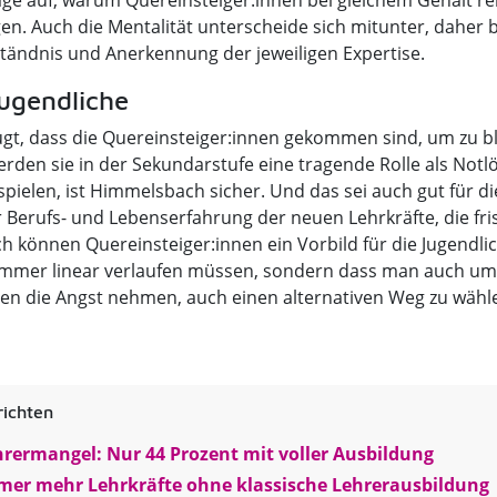
rage auf, warum Quereinsteiger:innen bei gleichem Gehalt rel
gen. Auch die Mentalität unterscheide sich mitunter, daher 
tändnis und Anerkennung der jeweiligen Expertise.
Jugendliche
gt, dass die Quereinsteiger:innen gekommen sind, um zu ble
erden sie in der Sekundarstufe eine tragende Rolle als Not
pielen, ist Himmelsbach sicher. Und das sei auch gut für di
r Berufs- und Lebenserfahrung der neuen Lehrkräfte, die fr
ch können Quereinsteiger:innen ein Vorbild für die Jugendli
immer linear verlaufen müssen, sondern dass man auch um
en die Angst nehmen, auch einen alternativen Weg zu wähle
ichten
rermangel: Nur 44 Prozent mit voller Ausbildung
er mehr Lehrkräfte ohne klassische Lehrerausbildung