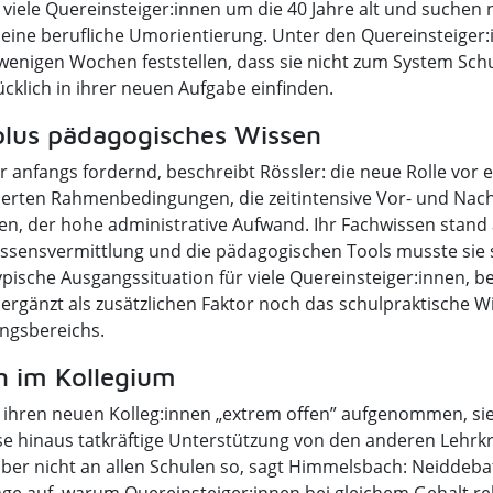
iele Quereinsteiger:innen um die 40 Jahre alt und suchen 
eine berufliche Umorientierung. Unter den Quereinsteiger:
wenigen Wochen feststellen, dass sie nicht zum System Sch
lücklich in ihrer neuen Aufgabe einfinden.
plus pädagogisches Wissen
 anfangs fordernd, beschreibt Rössler: die neue Rolle vor e
derten Rahmenbedingungen, die zeitintensive Vor- und Nac
en, der hohe administrative Aufwand. Ihr Fachwissen stand 
issensvermittlung und die pädagogischen Tools musste sie 
typische Ausgangssituation für viele Quereinsteiger:innen, be
gänzt als zusätzlichen Faktor noch das schulpraktische Wi
ungsbereichs.
n im Kollegium
 ihren neuen Kolleg:innen „extrem offen” aufgenommen, sie
se hinaus tatkräftige Unterstützung von den anderen Lehrk
t aber nicht an allen Schulen so, sagt Himmelsbach: Neidd