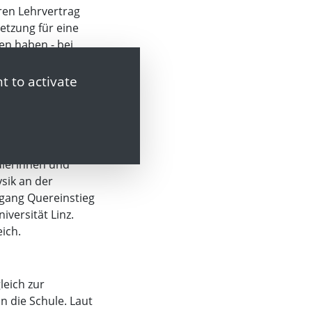
ren Lehrvertrag
etzung für eine
ten haben - bei
ur noch 500
größten Bedarf.
t to activate
ls
 in Frankreich,
hülerinnen und
ysik an der
rgang Quereinstieg
versität Linz.
eich.
leich zur
 die Schule. Laut