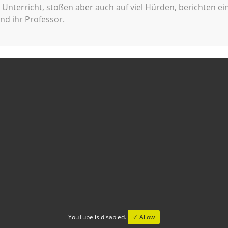
 Unterricht, stoßen aber auch auf viel Hürden, berichten ei
nd ihr Professor.
YouTube is disabled.
✓ Allow