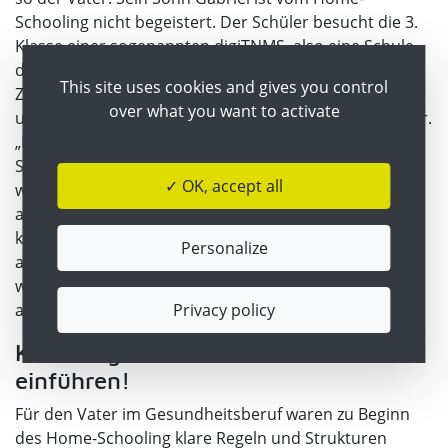
Schooling nicht begeistert. Der Schüler besucht die 3.
Klasse einer sogenannten digiTNMS, also eine Schule,
die sich bereits auf digitales Lernen spezialisiert hat.
This site uses cookies and gives you control
Zwar ist er den Umgang mit digitalen Lernplattformen
over what you want to activate
und Apps gewöhnt, dennoch sei das Lernfeld schwerer.
„Den Stoff bekommt man nicht erklärt so wie in der
Schule, man muss es sich selbst beibringen. Ich finde
✓ OK, accept all
wir müssen mehr lernen und dadurch braucht man
auch mehr Zeit, dass man den Stoff versteht“,
kommentiert Gabriel. So wie wahrscheinlich viele
Personalize
andere Kinder in Österreich, freut sich auch Gabriel
wieder, wenn die Schule öffnet - am meisten fiebert er
Privacy policy
aber einem Wiedersehen mit Freunden entgegen.
Klare Regeln und Strukturen
einführen!
Für den Vater im Gesundheitsberuf waren zu Beginn
des Home-Schooling klare Regeln und Strukturen