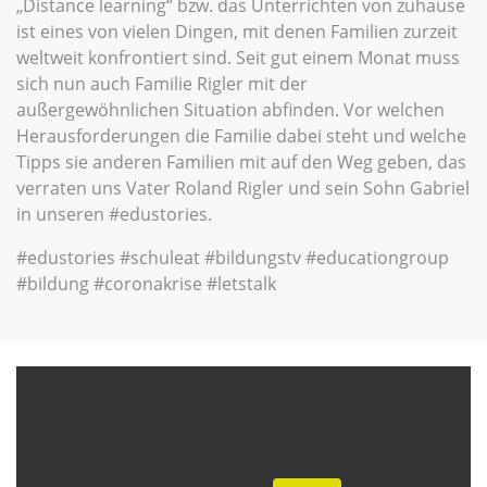
„Distance learning“ bzw. das Unterrichten von zuhause
ist eines von vielen Dingen, mit denen Familien zurzeit
weltweit konfrontiert sind. Seit gut einem Monat muss
sich nun auch Familie Rigler mit der
außergewöhnlichen Situation abfinden. Vor welchen
Herausforderungen die Familie dabei steht und welche
Tipps sie anderen Familien mit auf den Weg geben, das
verraten uns Vater Roland Rigler und sein Sohn Gabriel
in unseren #edustories.
#edustories #schuleat #bildungstv #educationgroup
#bildung #coronakrise #letstalk