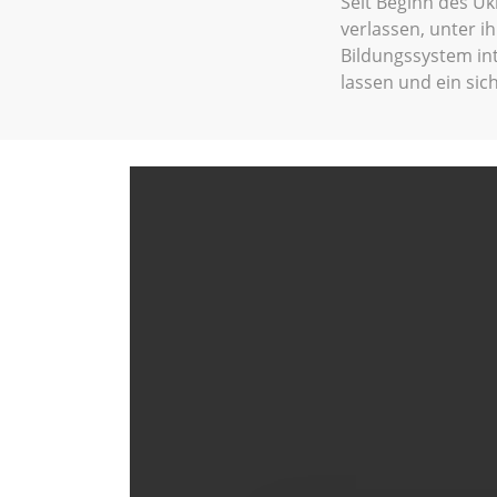
Seit Beginn des Uk
verlassen, unter i
Bildungssystem int
lassen und ein sic