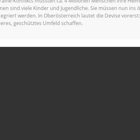
raine-Konflikts mussten ca. 4 Millionen Menschen ihre Heim
hnen sind viele Kinder und Jugendliche. Sie müssen nun ins 
egriert werden. In Oberösterreich lautet die Devise vorer
heres, geschütztes Umfeld schaffen.