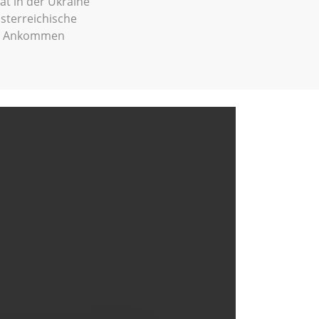
at in der Ukraine
österreichische
st: Ankommen