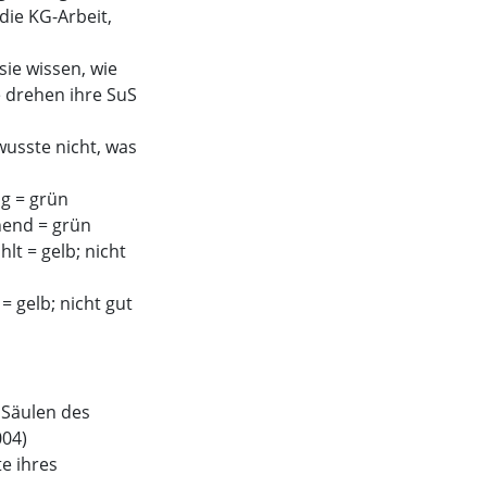
die KG-Arbeit,
sie wissen, wie
e drehen ihre SuS
 wusste nicht, was
ig = grün
nnend = grün
lt = gelb; nicht
= gelb; nicht gut
 Säulen des
004)
te ihres