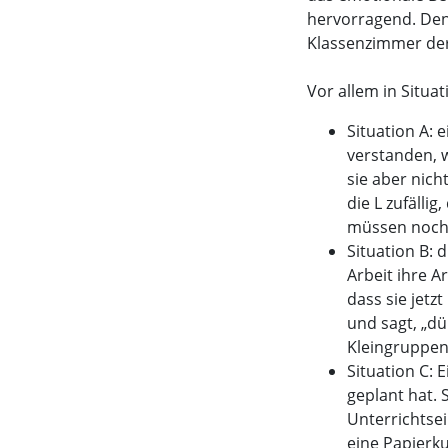
hervorragend. Den
Klassenzimmer der
Vor allem in Situa
Situation A: 
verstanden, w
sie aber nich
die L zufällig
müssen nochm
Situation B: d
Arbeit ihre A
dass sie jetz
und sagt, „dü
Kleingruppena
Situation C: E
geplant hat. 
Unterrichtsein
eine Papierku