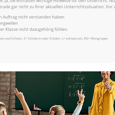
ne. Ja, sie enthalten wichtige Hinweise für den Unterricht. Nu
gerade gar nicht zu Ihrer aktuellen Unterrichtssituation. Vor
en Auftrag nicht verstanden haben
langweilen
der Klasse nicht dazugehörig fühlen.
en und Schüler, S= Schülerin oder Schüler, L= Lehrperson, KG= Kleingruppe