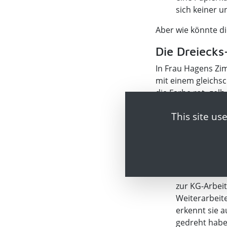
sich keiner un
Aber wie könnte di
Die Dreieck
In Frau Hagens Zi
mit einem gleichs
die Farbe rot, gelb,
In Situation 
This site us
er die grüne 
bedeutet, „ic
die rote Sei
weiter, bitte 
In Situation 
zur KG-Arbeit
Weiterarbeite
erkennt sie a
gedreht habe