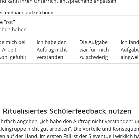
und kann ihren Unterricht entsprechend anpassen.
lerfeedback aufzeichnen
e "rot"
eben haben
be mich bei
Ich habe den
Die Aufgabe
Ich fand
-Arbeit
Auftrag nicht
war für mich
Aufgab
wohl gefühlt
verstanden
zu schwierig
alngwei
e: Ritualisiertes Schülerfeedback nutzen
hrfach angeben, „ich habe den Auftrag nicht verstanden“ u
leingruppe nicht gut arbeiten“. Die Vorteile und Konsequen
n auf der Hand. Im ersten Fall ist der S eventuell wirklich h