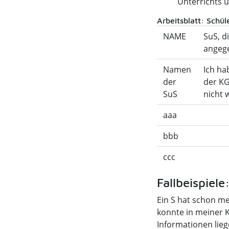
Unterrichts 
Arbeitsblatt: Schü
NAME
SuS, di
angeg
Namen
Ich ha
der
der KG
SuS
nicht 
aaa
bbb
ccc
Fallbeispiel
Ein S hat schon me
konnte in meiner K
Informationen liege