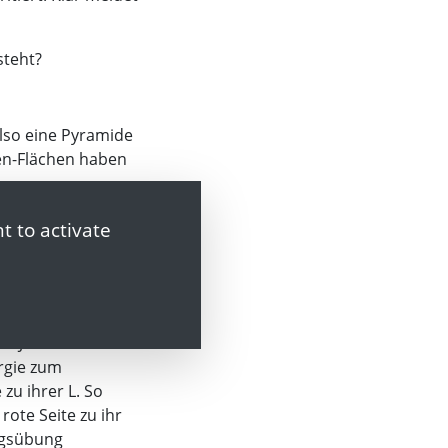
steht?
lso eine Pyramide
den-Flächen haben
lfe braucht, dreht
t to activate
t klar“. Gelb
noch“. Wendet ein S
omme nicht mehr
. Jetzt sollen sie
ergie zum
zu ihrer L. So
rote Seite zu ihr
ungsübung