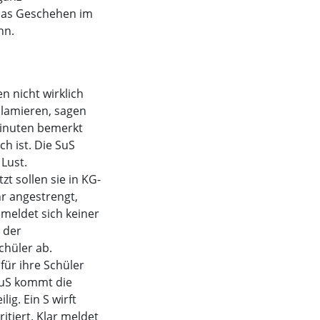
 das Geschehen im
nn.
n nicht wirklich
 blamieren, sagen
 Minuten bemerkt
ch ist. Die SuS
Lust.
tzt sollen sie in KG-
ehr angestrengt,
 meldet sich keiner
n der
chüler ab.
 für ihre Schüler
 SuS kommt die
ig. Ein S wirft
itiert. Klar meldet