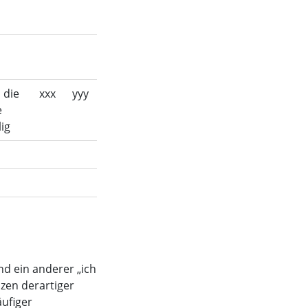
 die
xxx
yyy
e
lig
nd ein anderer „ich
zen derartiger
äufiger