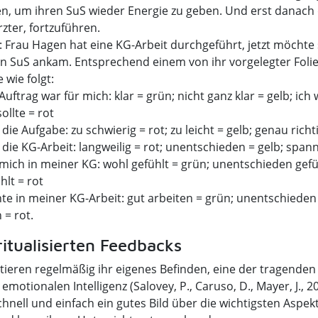
n, um ihren SuS wieder Energie zu geben. Und erst danach 
rzter, fortzuführen.
C: Frau Hagen hat eine KG-Arbeit durchgeführt, jetzt möchte 
en SuS ankam. Entsprechend einem von ihr vorgelegter Foli
 wie folgt:
uftrag war für mich: klar = grün; nicht ganz klar = gelb; ich
sollte = rot
 die Aufgabe: zu schwierig = rot; zu leicht = gelb; genau richt
 die KG-Arbeit: langweilig = rot; unentschieden = gelb; spa
mich in meiner KG: wohl gefühlt = grün; unentschieden gefüh
hlt = rot
te in meiner KG-Arbeit: gut arbeiten = grün; unentschieden 
 = rot.
ritualisierten Feedbacks
ktieren regelmäßig ihr eigenes Befinden, eine der tragenden
emotionalen Intelligenz (Salovey, P., Caruso, D., Mayer, J., 2
schnell und einfach ein gutes Bild über die wichtigsten Aspek