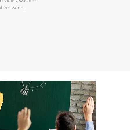
r: Vieles, was dort
 allem wenn,