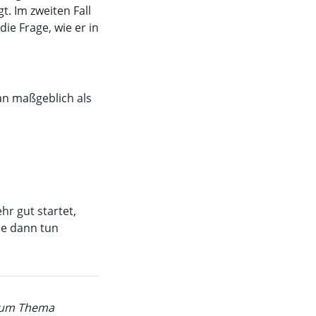
. Im zweiten Fall
die Frage, wie er in
an maßgeblich als
hr gut startet,
ie dann tun
 zum Thema