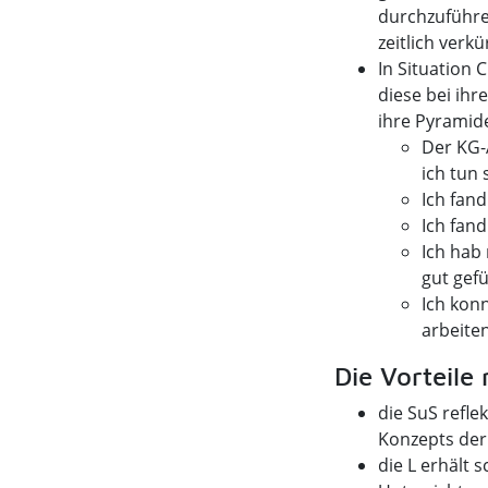
durchzuführe
zeitlich verkü
In Situation 
diese bei ihr
ihre Pyramide
Der KG-A
ich tun 
Ich fand
Ich fand
Ich hab 
gut gefü
Ich konn
arbeiten
Die Vorteile 
die SuS refle
Konzepts der 
die L erhält 