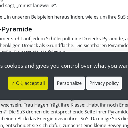
d sagt, „mir ist langweilig“.
e L in unseren Beispielen herausfinden, wie es um ihre SuS 
s-Pyramide
mmer steht auf jedem Schülerpult eine Dreiecks-Pyramide, a
chenkligen Dreieck als Grundfläche. Die sichtbaren Pyrami
 grün. Sie setzt sie wie folgt ein.
A: Wenn ein S einen Auftrag gut verstanden hat, und keine Hi
es cookies and gives you control over what you wan
Seite seiner Pyramide zur L hin. Das bedeutet, „ich komme gu
h versuche es weiter“ oder „ich glaube, ich schaffe es doch 
✓ OK, accept all
Personalize
Privacy policy
te der Pyramide zur Lehrperson dreht, bedeutet das, „ich k
helfen Sie mir“.
B: Frau Hagens SuS haben eine längere Einzelarbeit hinter sich
 wechseln. Frau Hagen frägt ihre Klasse: „Habt ihr noch En
n?“ Die SuS drehen die entsprechende Seite ihrer Pyramide 
uf einen Blick das Energieniveau ihrer SuS. Da einige SuS die 
n, entscheidet sie sich dafür, zunächst eine kleine Beweg