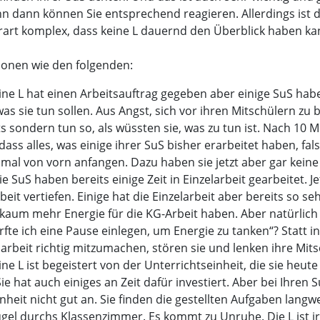
n dann können Sie entsprechend reagieren. Allerdings ist
art komplex, dass keine L dauernd den Überblick haben ka
tionen wie den folgenden:
eine L hat einen Arbeitsauftrag gegeben aber einige SuS habe
as sie tun sollen. Aus Angst, sich vor ihren Mitschülern zu
ts sondern tun so, als wüssten sie, was zu tun ist. Nach 10
, dass alles, was einige ihrer SuS bisher erarbeitet haben, fals
al von vorn anfangen. Dazu haben sie jetzt aber gar keine 
ie SuS haben bereits einige Zeit in Einzelarbeit gearbeitet. Je
rbeit vertiefen. Einige hat die Einzelarbeit aber bereits so s
t kaum mehr Energie für die KG-Arbeit haben. Aber natürlich
rfte ich eine Pause einlegen, um Energie zu tanken“? Statt i
rbeit richtig mitzumachen, stören sie und lenken ihre Mits
ine L ist begeistert von der Unterrichtseinheit, die sie heute
Sie hat auch einiges an Zeit dafür investiert. Aber bei Ihren
heit nicht gut an. Sie finden die gestellten Aufgaben langweil
gel durchs Klassenzimmer. Es kommt zu Unruhe. Die L ist irr