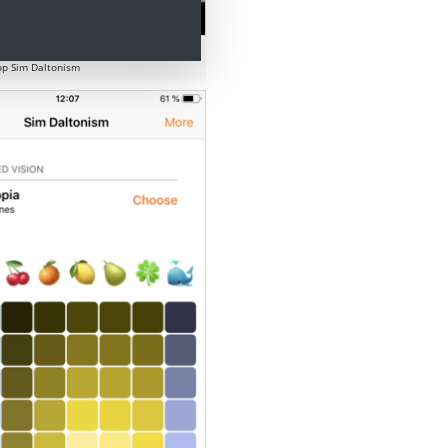
t
pp Sim Daltonism