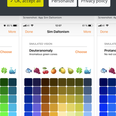
✓ OK, accept all
Personalize
Privacy policy
Grünschwäche
Rotblindhei
Screenshot: App Sim Daltonism
Screenshot: A