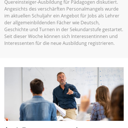
Quereinsteiger-Ausbildung für Pädagogen diskutiert.
Angesichts des verschärften Personalmangels wurde
im aktuellen Schuljahr ein Angebot für Jobs als Lehrer
der allgemeinbildenden Fächer wie Deutsch,
Geschichte und Turnen in der Sekundarstufe gestartet.
Seit dieser Woche können sich Interessentinnen und
Interessenten für die neue Ausbildung registrieren.