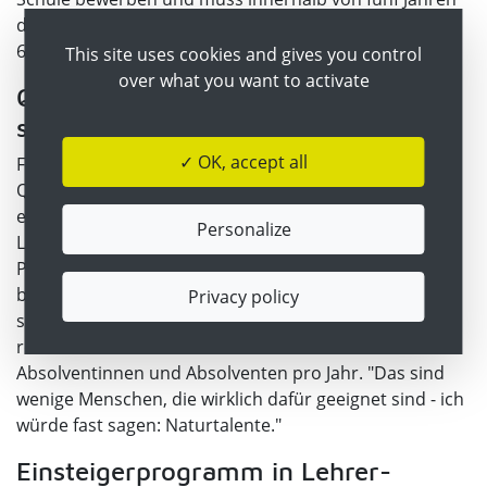
den Hochschullehrgang Quereinstieg im Umfang von
60 bis 90 ECTS.
This site uses cookies and gives you control
over what you want to activate
Quereinsteigerinnen und -einsteiger
sollen nur Ergänzung sein
✓ OK, accept all
Für Bildungsminister Martin Polaschek können
Quereinsteigerinnen und Quereinsteiger freilich nur
eine punktuelle Ergänzungen zu vollausgebildeten
Personalize
Lehrerinnen und Lehrern sein, wie er zuletzt bei einer
Podiumsdiskussion von "Neustart Schule" wieder
betonte. Es müsse sich um ein Programm mit sehr
Privacy policy
strikten Zugangsregelungen handeln, das Ministerium
rechnet im Vollausbau mit 200 bis maximal 300
Absolventinnen und Absolventen pro Jahr. "Das sind
wenige Menschen, die wirklich dafür geeignet sind - ich
würde fast sagen: Naturtalente."
Einsteigerprogramm in Lehrer-