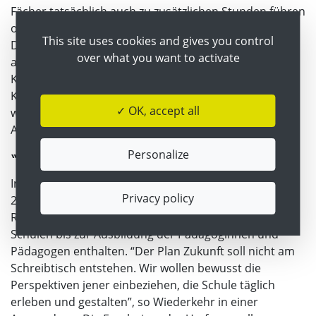
Fächer tatsächlich auch zu zusätzlichen Stunden führen
oder soll bei bestehenden Fächern gekürzt werden?
This site uses cookies and gives you control
Die Umfrageteilnehmerinnen und -teilnehmer sollen
over what you want to activate
auch die Wichtigkeit der im Unterricht vermittelten
Kompetenzen reihen, ob sie digitale oder soziale
Kompetenzen, Teamarbeit oder kritisches Denken für
✓ OK, accept all
wichtiger halten. Gefragt wird auch nach einer
Ausweitung des Handyverbots auf die Oberstufe.
Personalize
“Nicht am Schreibtisch entstehen”
In einer Grundsatzrede hat Wiederkehr im November
Privacy policy
2025 seinen “Plan Zukunft” angekündigt. Er soll
Reformmaßnahmen vom Kindergarten über die
Schulen bis zur Ausbildung der Pädagoginnen und
Pädagogen enthalten. “Der Plan Zukunft soll nicht am
Schreibtisch entstehen. Wir wollen bewusst die
Perspektiven jener einbeziehen, die Schule täglich
erleben und gestalten”, so Wiederkehr in einer