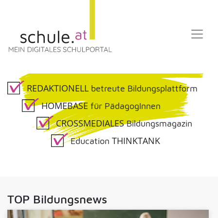
REDAKTIONELL
betreute Bildungsplattform
HOMEBASE
für PädagogInnen
CROSSMEDIALES
Bildungsmagazin
THINKTANK
Education
TOP Bildungsnews