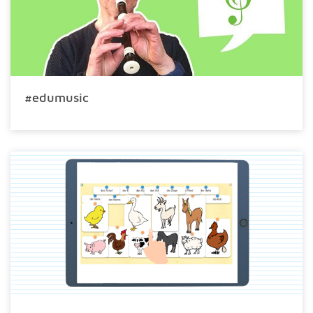
#edumusic